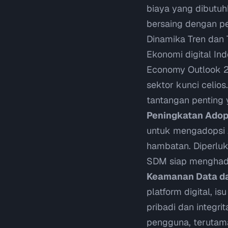
biaya yang dibutuh
bersaing dengan p
Dinamika Tren dan T
Ekonomi digital In
Economy Outlook 2
sektor kunci
celios
tantangan penting y
Peningkatan Adop
untuk mengadopsi A
hambatan. Diperluk
SDM siap menghada
Keamanan Data dan
platform digital, i
pribadi dan integri
pengguna, terutam