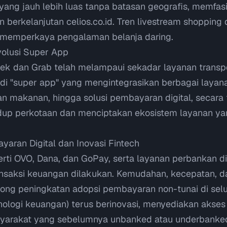
ang jauh lebih luas tanpa batasan geografis, memfasi
an berkelanjutan
celios.co.id
. Tren
livestream shopping
d
n memperkaya pengalaman belanja daring.
volusi Super App
ojek dan Grab telah melampaui sekadar layanan transp
 "super app" yang mengintegrasikan berbagai layanan
iman makanan, hingga solusi pembayaran digital, secar
up perkotaan dan menciptakan ekosistem layanan ya
yaran Digital dan Inovasi Fintech
rti OVO, Dana, dan GoPay, serta layanan perbankan dig
nsaksi keuangan dilakukan. Kemudahan, kecepatan, 
ng peningkatan adopsi pembayaran non-tunai di selu
nologi keuangan) terus berinovasi, menyediakan akse
asyarakat yang sebelumnya
unbanked
atau
underbanke