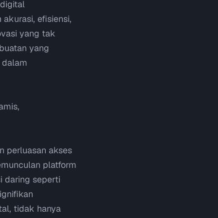
igital
kurasi, efisiensi,
ovasi yang tak
 buatan yang
a dalam
amis,
an perluasan akses
emunculan platform
 daring seperti
ignifikan
l, tidak hanya