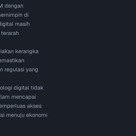
M dengan
memimpin di
igital masih
 terarah
iakan kerangka
emastikan
n regulasi yang
logi digital tidak
dalam mencapai
memperluas akses
isi menuju ekonomi