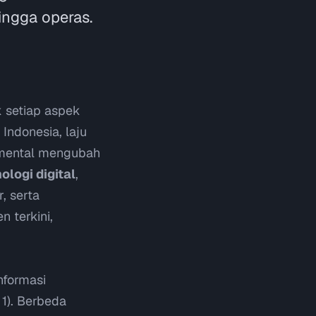
ingga operas.
 setiap aspek
 Indonesia, laju
damental mengubah
ologi digital
,
, serta
n terkini,
nformasi
 1). Berbeda