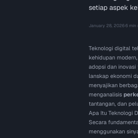
setiap aspek ke
January 28, 2026
·
6
min 
Teknologi digital 
kehidupan modern, m
adopsi dan inovasi
lanskap ekonomi da
menyajikan berbag
menganalisis
perk
tantangan, dan pel
Apa Itu Teknologi D
Secara fundamenta
menggunakan sinyal