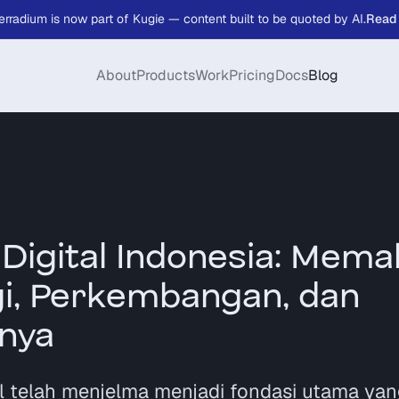
erradium is now part of Kugie — content built to be quoted by AI.
Read
About
Products
Work
Pricing
Docs
Blog
 Digital Indonesia: Mem
gi, Perkembangan, dan
nya
tal telah menjelma menjadi fondasi utama y