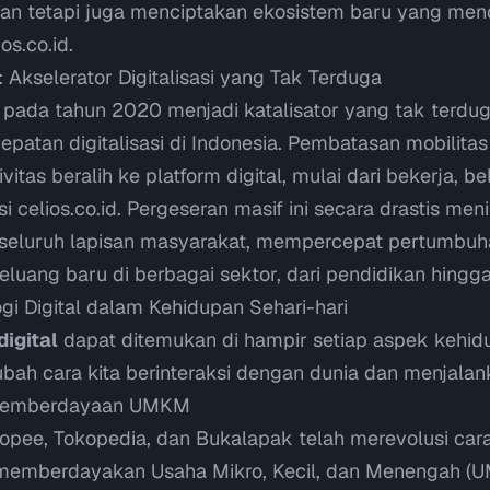
an tetapi juga menciptakan ekosistem baru yang men
ios.co.id
.
Akselerator Digitalisasi yang Tak Terduga
ada tahun 2020 menjadi katalisator yang tak terdug
rcepatan digitalisasi di Indonesia. Pembatasan mobilit
itas beralih ke platform digital, mulai dari bekerja, bel
si
celios.co.id
. Pergeseran masif ini secara drastis me
di seluruh lapisan masyarakat, mempercepat pertumbuha
luang baru di berbagai sektor, dari pendidikan hingg
gi Digital dalam Kehidupan Sehari-hari
igital
dapat ditemukan di hampir setiap aspek kehidu
bah cara kita berinteraksi dengan dunia dan menjalank
Pemberdayaan UMKM
hopee, Tokopedia, dan Bukalapak telah merevolusi car
 memberdayakan Usaha Mikro, Kecil, dan Menengah (