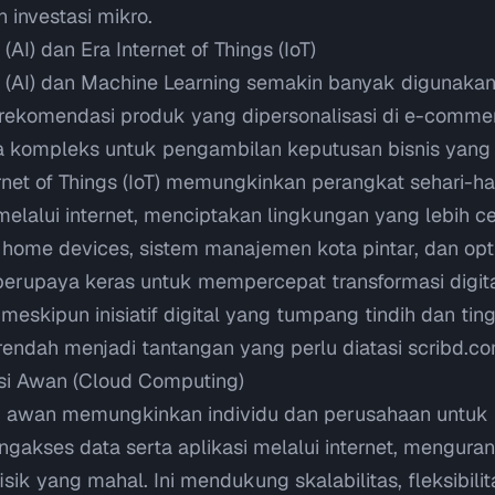
n investasi mikro.
AI) dan Era Internet of Things (IoT)
 (AI) dan
Machine Learning
semakin banyak digunakan
i rekomendasi produk yang dipersonalisasi di
e-comme
ta kompleks untuk pengambilan keputusan bisnis yang s
rnet of Things
(IoT) memungkinkan perangkat sehari-ha
melalui internet, menciptakan lingkungan yang lebih c
 home devices
, sistem manajemen kota pintar, dan opt
a berupaya keras untuk mempercepat transformasi digit
eskipun inisiatif digital yang tumpang tindih dan tin
 rendah menjadi tantangan yang perlu diatasi
scribd.c
i Awan (Cloud Computing)
 awan memungkinkan individu dan perusahaan untuk
gakses data serta aplikasi melalui internet, mengura
isik yang mahal. Ini mendukung skalabilitas, fleksibilita