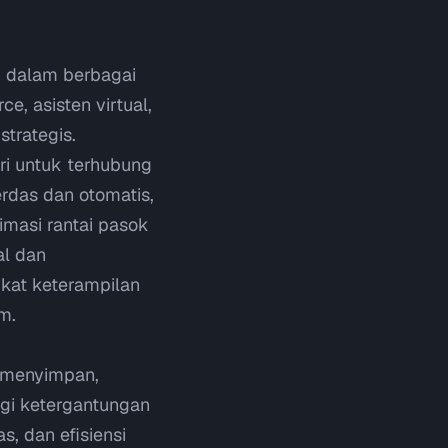
 dalam berbagai
rce
, asisten virtual,
trategis.
ri untuk terhubung
erdas dan otomatis,
imasi rantai pasok
al dan
gkat keterampilan
om
.
 menyimpan,
ngi ketergantungan
s, dan efisiensi