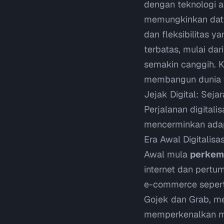
dengan teknologi a
memungkinkan data 
dan fleksibilitas y
terbatas, mulai d
semakin canggih. K
membangun dunia y
Jejak Digital: Seja
Perjalanan digitali
mencerminkan adapt
Era Awal Digitalis
Awal mula
perkemb
internet dan pertu
e-commerce
sepert
Gojek dan Grab, men
memperkenalkan ma