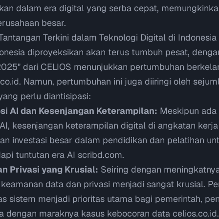
kan dalam era digital yang serba cepat, memungkinkan
erusahaan besar.
antangan Terkini dalam Teknologi Digital di Indonesia
donesia diproyeksikan akan terus tumbuh pesat, dengan
025" dari CELIOS menunjukkan pertumbuhan berkelanj
.co.id
. Namun, pertumbuhan ini juga diiringi oleh sejum
ang perlu diantisipasi:
si AI dan Kesenjangan Keterampilan:
Meskipun ada 
I, kesenjangan keterampilan digital di angkatan kerja
an investasi besar dalam pendidikan dan pelatihan u
pi tuntutan era AI
scribd.com
.
 Privasi yang Krusial:
Seiring dengan meningkatny
su keamanan data dan privasi menjadi sangat krusial. P
tas sistem menjadi prioritas utama bagi pemerintah, pe
a dengan maraknya kasus kebocoran data
celios.co.id
.