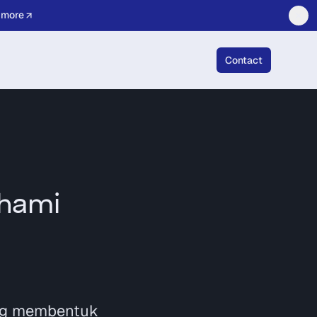
 more
Contact
ahami
ang membentuk