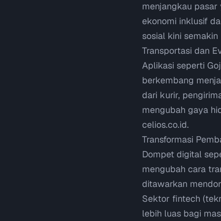
menjangkau pasar y
ekonomi inklusif d
sosial kini semaki
Transportasi dan E
Aplikasi seperti G
berkembang menjadi
dari kurir, pengir
mengubah gaya hid
celios.co.id
.
Transformasi Pemba
Dompet digital sepe
mengubah cara tra
ditawarkan mendoro
Sektor
fintech
(tek
lebih luas bagi m