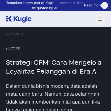
Terradium is now part of Kugie — content built to
Skip to main content
Read more
be quoted by AI.
Home
/
Blog
NOTES
Strategi CRM: Cara Mengelola
Loyalitas Pelanggan di Era AI
Dalam dunia bisnis modern, data adalah
mata uang baru. Namun, data pelanggan
tidak akan memberikan nilai apa pun jika
hanya tersimpan dalam sprea…