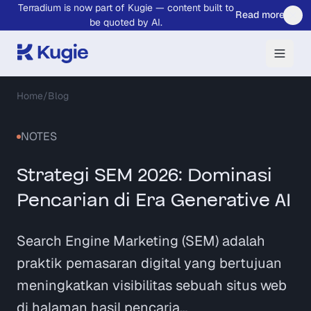
Terradium is now part of Kugie — content built to
Skip to main content
Read more
be quoted by AI.
Home
/
Blog
NOTES
Strategi SEM 2026: Dominasi
Pencarian di Era Generative AI
Search Engine Marketing (SEM) adalah
praktik pemasaran digital yang bertujuan
meningkatkan visibilitas sebuah situs web
di halaman hasil pencaria…