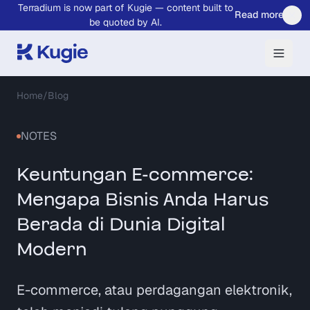
Terradium is now part of Kugie — content built to
Skip to main content
Read more
be quoted by AI.
Home
/
Blog
NOTES
Keuntungan E-commerce:
Mengapa Bisnis Anda Harus
Berada di Dunia Digital
Modern
E-commerce, atau perdagangan elektronik,