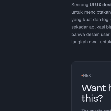
Seorang
UI UX des
untuk menciptakan 
yang kuat dan logi
sekadar aplikasi b
bahwa desain user 
langkah awal untuk
NEXT
Want h
this?