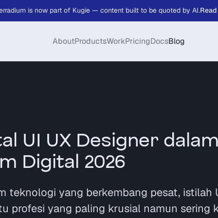
erradium is now part of Kugie — content built to be quoted by AI.
Read
About
Products
Work
Pricing
Docs
Blog
tal UI UX Designer dala
m Digital 2026
 teknologi yang berkembang pesat, istilah 
tu profesi yang paling krusial namun sering k