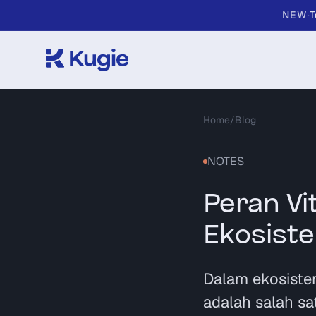
Skip to main content
NEW
·
T
Home
/
Blog
NOTES
Peran Vi
Ekosiste
Dalam ekosistem
adalah salah sa