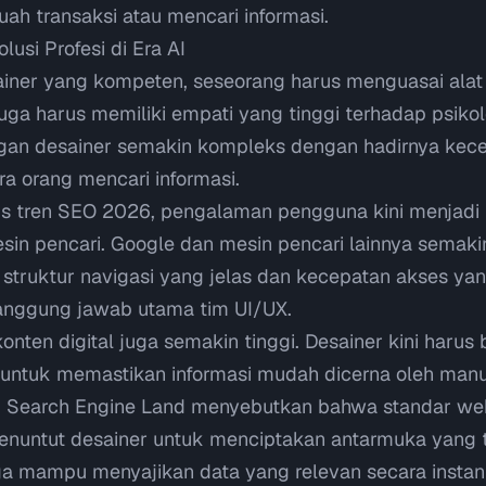
ah transaksi atau mencari informasi.
lusi Profesi di Era AI
iner yang kompeten, seseorang harus menguasai alat 
ga harus memiliki empati yang tinggi terhadap psikol
gan desainer semakin kompleks dengan hadirnya kece
 orang mencari informasi.
sis tren SEO 2026
, pengalaman pengguna kini menjadi f
mesin pencari. Google dan mesin pencari lainnya semak
i struktur navigasi yang jelas dan kecepatan akses ya
anggung jawab utama tim UI/UX.
 konten digital juga semakin tinggi. Desainer kini haru
untuk memastikan informasi mudah dicerna oleh manu
i
Search Engine Land
menyebutkan bahwa standar web 
enuntut desainer untuk menciptakan antarmuka yang 
juga mampu menyajikan data yang relevan secara insta