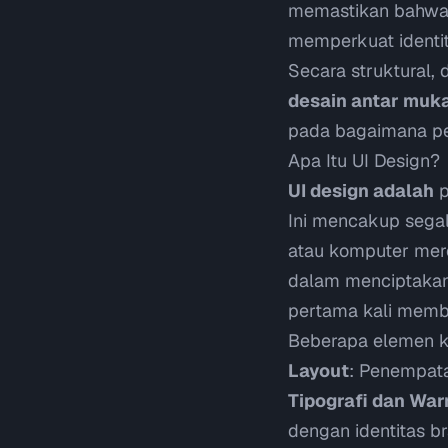
memastikan bahwa 
memperkuat identit
Secara struktural,
desain antar muk
pada bagaimana pen
Apa Itu UI Design?
UI design adalah
p
Ini mencakup segal
atau komputer mere
dalam menciptakan 
pertama kali membu
Beberapa elemen 
Layout
: Penempata
Tipografi dan War
dengan identitas b