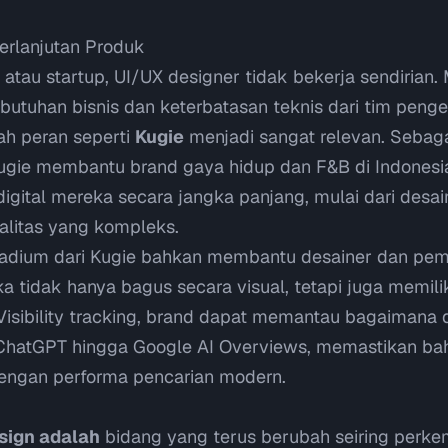
erlanjutan Produk
i atau
startup
, UI/UX designer tidak bekerja sendirian
butuhan bisnis dan keterbatasan teknis dari tim pen
ilah peran seperti
Kugie
menjadi sangat relevan. Sebaga
Kugie membantu brand gaya hidup dan F&B di Indonesi
igital mereka secara jangka panjang, mulai dari desa
yalitas yang kompleks.
radium
dari Kugie bahkan membantu desainer dan pe
tidak hanya bagus secara visual, tetapi juga memiliki 
Visibility tracking
, brand dapat memantau bagaimana d
ChatGPT hingga Google AI Overviews, memastikan bah
dengan performa pencarian modern.
esign adalah
bidang yang terus berubah seiring perke