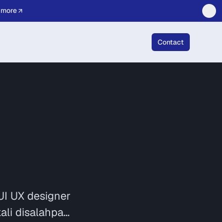
 more
Contact
m
UI UX designer
ali disalahpa…