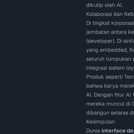
dikutip oleh AI.
Kolaborasi dan Keb
Di tingkat korporas
jembatan antara ke
(
developer
). Di sin
yang
embedded
, 
seluruh tumpukan d
integrasi sistem lo
Produk seperti
Ter
bahwa karya mereka 
AI. Dengan fitur
AI 
mereka muncul di 
dibangun selaras 
Kesimpulan
Dunia
interface d