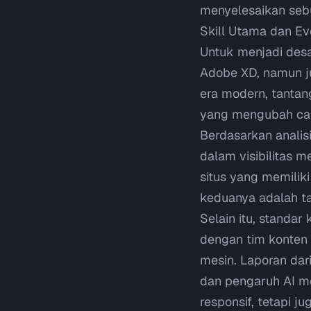
menyelesaikan sebu
Skill Utama dan Evo
Untuk menjadi desa
Adobe XD, namun ju
era modern, tantan
yang mengubah cara
Berdasarkan
anali
dalam visibilitas 
situs yang memilik
keduanya adalah t
Selain itu, standar
dengan tim konten 
mesin. Laporan dar
dan pengaruh AI m
responsif, tetapi 