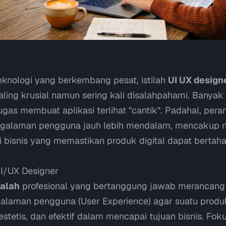
knologi yang berkembang pesat, istilah
UI UX design
paling krusial namun sering kali disalahpahami. Bany
gas membuat aplikasi terlihat "cantik". Padahal, pera
galaman pengguna jauh lebih mendalam, mencakup rise
gi bisnis yang memastikan produk digital dapat bertah
I/UX Designer
dalah
profesional yang bertanggung jawab merancang 
galaman pengguna (
User Experience
) agar suatu produk
stetis, dan efektif dalam mencapai tujuan bisnis. Fo