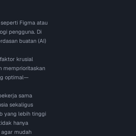
seperti Figma atau
ogi pengguna. Di
rdasan buatan (AI)
aktor krusial
in memprioritaskan
ng optimal—
s bekerja sama
sia sekaligus
yang lebih tinggi
tidak hanya
n agar mudah