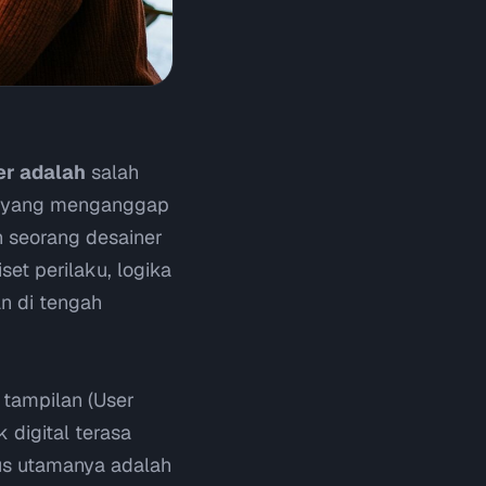
er adalah
salah
ak yang menganggap
n seorang desainer
t perilaku, logika
an di tengah
tampilan (
User
 digital terasa
kus utamanya adalah