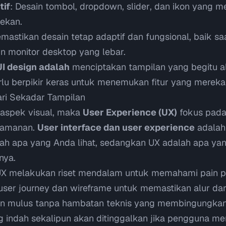
tif
: Desain tombol,
dropdown
,
slider
, dan ikon yang 
tekan.
mastikan desain tetap adaptif dan fungsional, baik saa
n monitor desktop yang lebar.
UI design adalah
menciptakan tampilan yang begitu a
lu berpikir keras untuk menemukan fitur yang mereka
ari Sekadar Tampilan
 aspek visual, maka
User Experience (UX)
fokus pada
yamanan.
User interface dan user experience
adalah 
lah apa yang Anda lihat, sedangkan UX adalah apa ya
nya.
 UX melakukan riset mendalam untuk memahami
pain p
user journey
dan
wireframe
untuk memastikan alur dari
alan mulus tanpa hambatan teknis yang membingungka
ng indah sekalipun akan ditinggalkan jika pengguna me