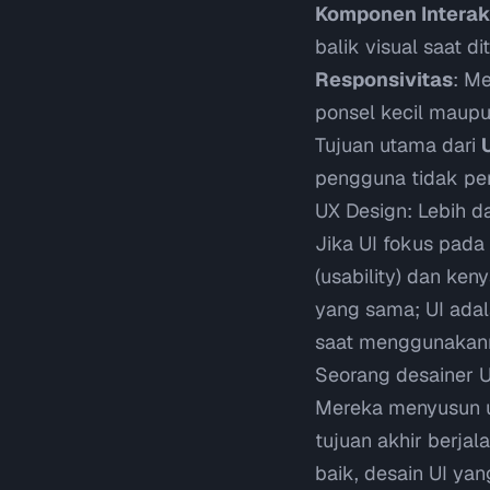
Komponen Interak
balik visual saat di
Responsivitas
: Me
ponsel kecil maupu
Tujuan utama dari
pengguna tidak per
UX Design: Lebih d
Jika UI fokus pada
(
usability
) dan ken
yang sama; UI ada
saat menggunakan
Seorang desainer
Mereka menyusun
tujuan akhir berj
baik, desain UI ya