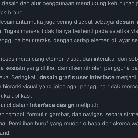
desain dan alur penggunaan mendukung kebutuhan 
as brand.
 desain antarmuka juga sering disebut sebagai
desain i
a
. Tugas mereka tidak hanya berhenti pada estetika visu
gguna berinteraksi dengan setiap elemen di layar seca
roses merancang elemen visual dan interaktif dari seb
a sesuatu yang dilihat dan disentuh oleh pengguna pa
ka. Seringkali,
desain grafis user interface
menjadi 
hierarki visual yang jelas agar pengguna tidak mera
ka aplikasi.
kunci dalam
interface design
meliputi:
n tombol, formulir, gambar, dan navigasi secara strate
na
: Pemilihan huruf yang mudah dibaca dan skema wa
rand.