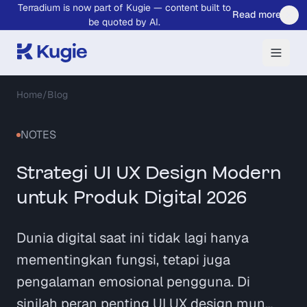
Terradium is now part of Kugie — content built to
Skip to main content
Read more
be quoted by AI.
Home
/
Blog
NOTES
Strategi UI UX Design Modern
untuk Produk Digital 2026
Dunia digital saat ini tidak lagi hanya
mementingkan fungsi, tetapi juga
pengalaman emosional pengguna. Di
sinilah peran penting UI UX design mun…