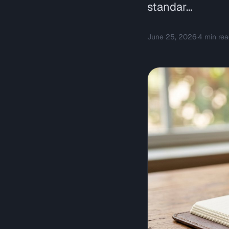
standar…
June 25, 2026
·
4
min rea