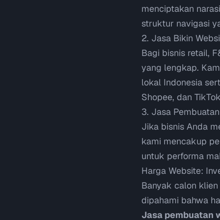
menciptakan narasi
struktur navigasi 
2. Jasa Bikin Webs
Bagi bisnis retail,
yang lengkap. Kam
lokal Indonesia ser
Shopee, dan TikTo
3. Jasa Pembuata
Jika bisnis Anda m
kami mencakup pen
untuk performa mak
Harga Website: Inv
Banyak calon klie
dipahami bahwa har
Jasa pembuatan w