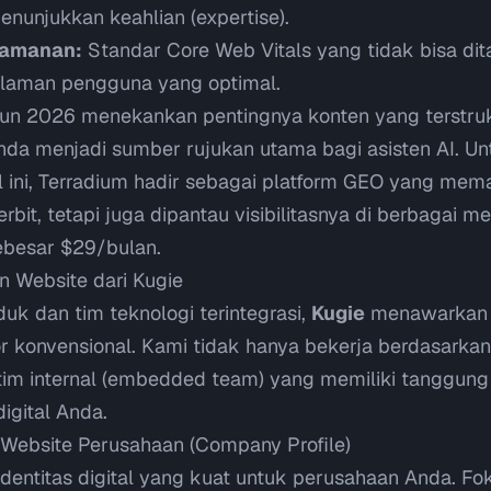
nunjukkan keahlian (
expertise
).
eamanan:
Standar
Core Web Vitals
yang tidak bisa di
laman pengguna yang optimal.
hun 2026
menekankan pentingnya konten yang terstru
 Anda menjadi sumber rujukan utama bagi asisten AI. 
 ini,
Terradium
hadir sebagai platform GEO yang mema
rbit, tetapi juga dipantau visibilitasnya di berbagai m
ebesar $29/bulan.
 Website dari Kugie
uk dan tim teknologi terintegrasi,
Kugie
menawarkan 
 konvensional. Kami tidak hanya bekerja berdasarkan b
im internal (
embedded team
) yang memiliki tanggung
igital Anda.
Website Perusahaan (Company Profile)
ntitas digital yang kuat untuk perusahaan Anda. Fo