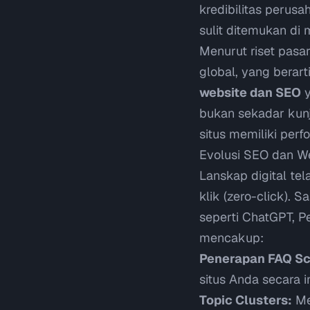
kredibilitas perusa
sulit ditemukan di
Menurut riset pasa
global
, yang berar
website dan SEO
y
bukan sekadar kunj
situs memiliki per
Evolusi SEO dan We
Lanskap digital te
klik (
zero-click
). S
seperti ChatGPT, Pe
mencakup:
Penerapan FAQ S
situs Anda secara i
Topic Clusters:
Me