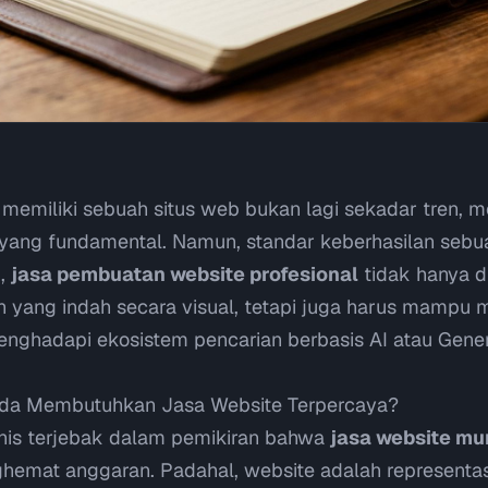
6, memiliki sebuah situs web bukan lagi sekadar tren, 
s yang fundamental. Namun, standar keberhasilan sebua
g,
jasa pembuatan website profesional
tidak hanya d
n yang indah secara visual, tetapi juga harus mampu
menghadapi ekosistem pencarian berbasis AI atau
Gener
da Membutuhkan Jasa Website Terpercaya?
snis terjebak dalam pemikiran bahwa
jasa website mu
hemat anggaran. Padahal, website adalah representasi 