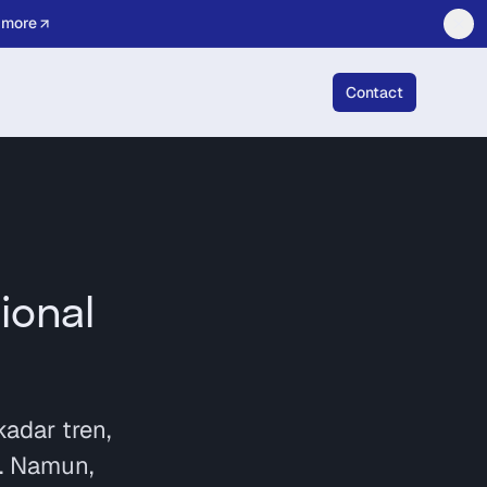
 more
Contact
ional
kadar tren,
l. Namun,