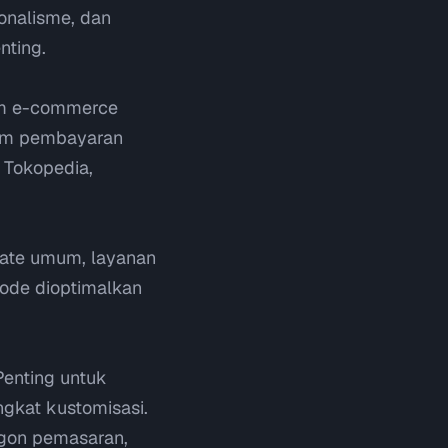
onalisme, dan
nting.
stem e-commerce
tem pembayaran
i Tokopedia,
plate umum, layanan
ode dioptimalkan
Penting untuk
ngkat kustomisasi.
rgon pemasaran,