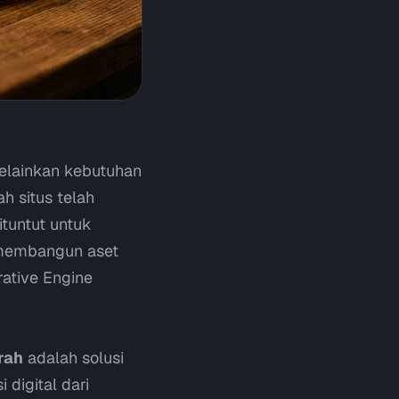
melainkan kebutuhan
h situs telah
ituntut untuk
 membangun aset
ative Engine
rah
adalah solusi
digital dari