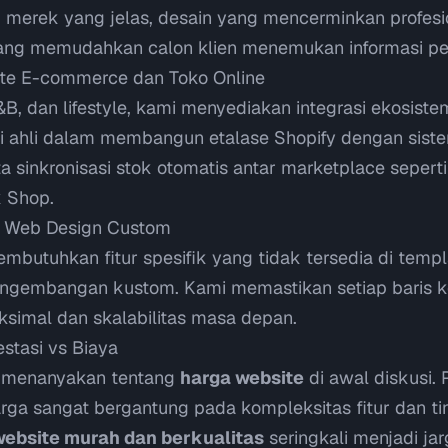
 merek yang jelas, desain yang mencerminkan profesi
yang memudahkan calon klien menemukan informasi pe
ite E-commerce dan Toko Online
 F&B, dan lifestyle, kami menyediakan integrasi ekosi
i ahli dalam membangun etalase Shopify dengan sis
ta sinkronisasi stok otomatis antar marketplace sepert
k Shop.
n Web Design Custom
embutuhkan fitur spesifik yang tidak tersedia di tem
gembangan kustom. Kami memastikan setiap baris k
simal dan skalabilitas masa depan.
estasi vs Biaya
n menanyakan tentang
harga website
di awal diskusi. 
ga sangat bergantung pada kompleksitas fitur dan ti
ebsite murah dan berkualitas
seringkali menjadi ja