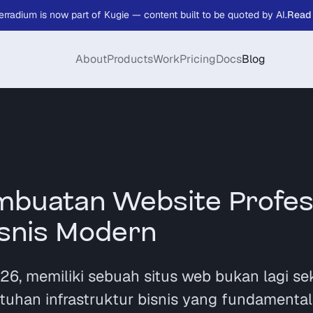
erradium is now part of Kugie — content built to be quoted by AI.
Read
About
Products
Work
Pricing
Docs
Blog
mbuatan Website Profes
isnis Modern
026, memiliki sebuah situs web bukan lagi se
tuhan infrastruktur bisnis yang fundamenta