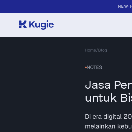
Skip to main content
NEW
·
T
Home
/
Blog
NOTES
Jasa Pe
untuk B
Di era digital 2
melainkan kebu