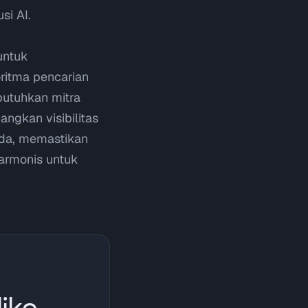
si AI.
untuk
ritma pencarian
butuhkan mitra
ngkan visibilitas
nda, memastikan
harmonis untuk