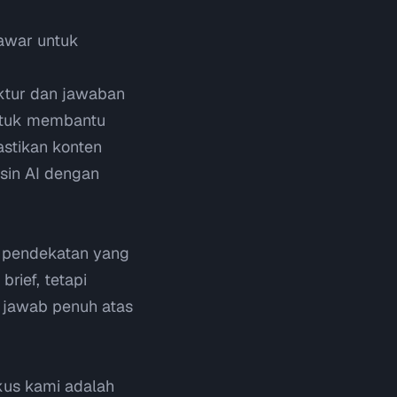
tawar untuk
ktur dan jawaban
Untuk membantu
stikan konten
esin AI dengan
pendekatan yang
rief, tetapi
 jawab penuh atas
kus kami adalah