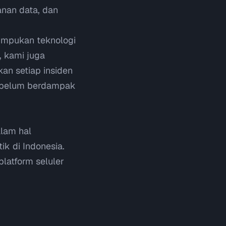
anan data, dan
tumpukan teknologi
, kami juga
an setiap insiden
 sebelum berdampak
alam hal
k di Indonesia.
latform seluler