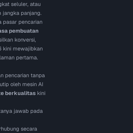
kat seluler, atau
m jangka panjang.
 pasar pencarian
asa pembuatan
lkan konversi,
6
kini mewajibkan
alaman pertama.
an pencarian tanpa
utip oleh mesin AI
e berkualitas
kini
tanya jawab pada
erhubung secara