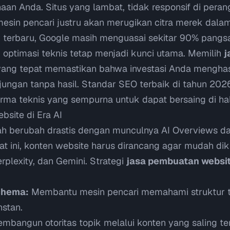
haan Anda. Situs yang lambat, tidak responsif di perang
 mesin pencari justru akan merugikan citra merek dala
r terbaru,
Google masih menguasai sekitar 90% pangsa
ti optimasi teknis tetap menjadi kunci utama. Memilih
j
ang tepat memastikan bahwa investasi Anda menghasi
ungan tanpa hasil. Standar
SEO terbaik di tahun 202
forma teknis yang sempurna untuk dapat bersaing di h
bsite di Era AI
lah berubah drastis dengan munculnya AI Overviews d
aat ini, konten website harus dirancang agar mudah dik
rplexity, dan Gemini. Strategi
jasa pembuatan websit
chema:
Membantu mesin pencari memahami struktur 
nstan.
mbangun otoritas topik melalui konten yang saling t